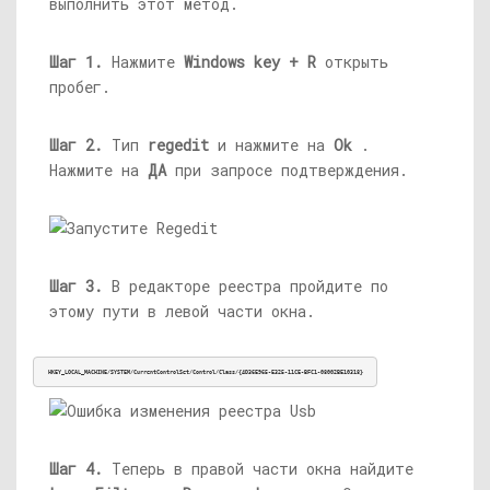
выполнить этот метод.
Шаг 1.
Нажмите
Windows key + R
открыть
пробег.
Шаг 2.
Тип
regedit
и нажмите на
Ok
.
Нажмите на
ДА
при запросе подтверждения.
Шаг 3.
В редакторе реестра пройдите по
этому пути в левой части окна.
HKEY_LOCAL_MACHINE/SYSTEM/CurrentControlSet/Control/Class/{4D36E965-E325-11CE-BFC1-08002BE10318}
Шаг 4.
Теперь в правой части окна найдите