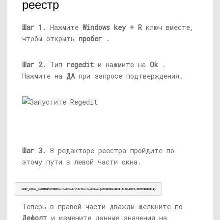
реестр
Шаг 1.
Нажмите
Windows key + R
ключ вместе,
чтобы открыть
пробег
.
Шаг 2.
Тип
regedit
и нажмите на
Ok
.
Нажмите на
ДА
при запросе подтверждения.
Шаг 3.
В редакторе реестра пройдите по
этому пути в левой части окна.
HKEY_LOCAL_MACHINESYSTEMCurrentControlSetControlClass{4D36E965-E325-11CE-BFC1-08002BE10318}
Теперь в правой части дважды щелкните по
Дефолт
и измените данные значения на