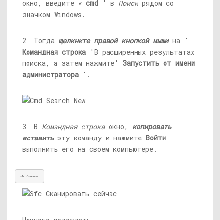
окно, введите «
cmd
' в
Поиск
рядом со
значком Windows.
2. Тогда
щелкните правой кнопкой мыши
на '
Командная строка
'В расширенных результатах
поиска, а затем нажмите'
Запустить от имени
администратора
'.
3. В
Командная строка
окно,
копировать
вставить
эту команду и нажмите
Войти
выполнить его на своем компьютере.
sfc /scannow 
Немного подождать.