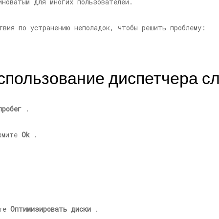
иноватым для многих пользователей.
твия по устранению неполадок, чтобы решить проблему:
Использование диспетчера с
пробег
.
жмите
Ok
.
ите
Оптимизировать диски
.