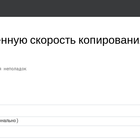
нную скорость копировани
я неполадок
онально)