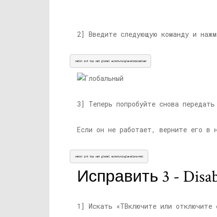
2] Введите следующую команду и нажм
netsh int tcp set global autotuninglevel=disabled
3] Теперь попробуйте снова передать
Если он не работает, верните его в 
netsh int tcp set global autotuninglevel=normal
Исправить 3 - D
is
1] Искать «T
Включите или отключите 