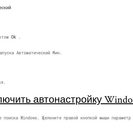
еский
отом
Ok
.
аз.
лючить автонастройку Windo
е поиска Windows. Щелкните правой кнопкой мыши параметр