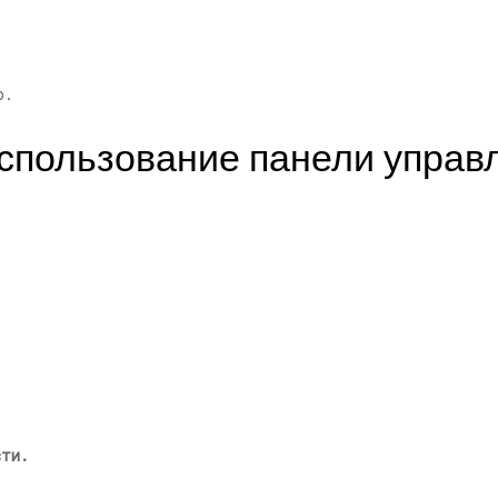
р.
Использование панели управ
сти.