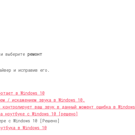
и и выберите
ремонт
айвер и исправив его.
ботает в Windows 10
ием / искажением звука в Windows 10.
е контролирует ваш звук в данный момент ошибка в Windows
на ноутбуке с Windows 10 [решено]
ере с Windows 10 [Решено]
оутбука в Windows 10