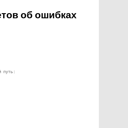
етов об ошибках
й путь: