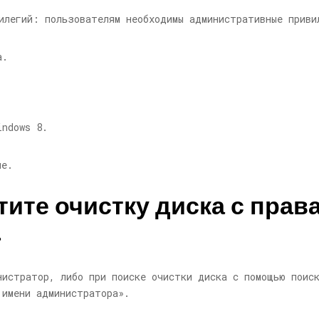
илегий: пользователям необходимы административные приви
а.
indows 8.
ме.
тите очистку диска с прав
.
нистратор, либо при поиске очистки диска с помощью поиск
 имени администратора».