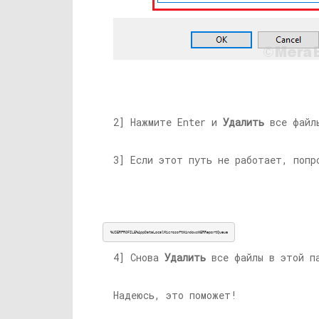
2] Нажмите Enter и
Удалить
все файлы
3] Если этот путь не работает, попр
%USERPROFILE%AppDataLocalMicrosoftWindowsWERReportQueue
4] Снова
Удалить
все файлы в этой п
Надеюсь, это поможет!