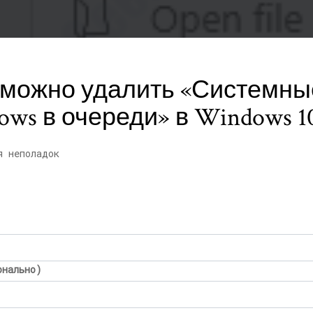
можно удалить «Системны
ws в очереди» в Windows 1
я неполадок
онально)