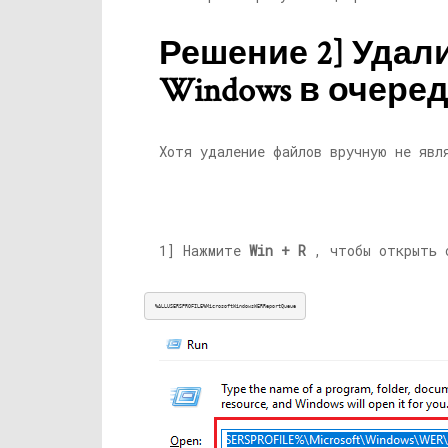
Решение 2] Удал
Windows в очере
Хотя удаление файлов вручную не явл
1] Нажмите
Win + R
, чтобы открыть о
%ALLUSERSPROFILE%MicrosoftWindowsWERReportQueue