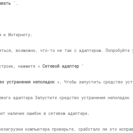
ывать
'.
я к Интернету.
иться, возможно, что-то не так с адаптером. Попробуйте 
астроек, нажмите «
Сетевой адаптер
'
во устранения неполадок
», Чтобы запустить средство уст
рит наличие ошибок в сетевом адаптере.
езагрузки компьютера проверьте, сработало ли это исправ