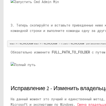
3. Теперь скопируйте и вставьте приведенные ниже 
командной строки и выполните команды одну за друг
takeown /F X: 
FULL_PATH_TO_FOLDER
 takeown /F X: 
FULL_PATH_TO_FOLDER
  /r /d yicacls X: 
FULL_PATH_TO_FOLDER
  /grant Administrators:Ficacl
Обязательно измените
FULL_PATH_TO_FOLDER
с путем 
Исправление 2 - Изменить владельц
На данный момент это лучший и единственный метод,
Microsoft и экспертами по Windows.
Смена владельца