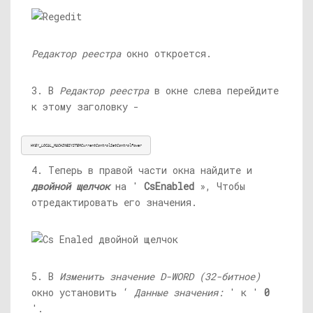
Редактор реестра
окно откроется.
3. В
Редактор реестра
в окне слева перейдите
к этому заголовку -
HKEY_LOCAL_MACHINESYSTEMCurrentControlSetControlPower
4. Теперь в правой части окна найдите и
двойной щелчок
на '
CsEnabled
», Чтобы
отредактировать его значения.
5. В
Изменить значение D-WORD (32-битное)
окно установить ‘
Данные значения:
' к '
0
'.