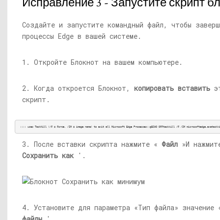
Исправление 3 - Запустите скрипт бл
Создайте и запустите командный файл, чтобы завер
процессы Edge в вашей системе.
1. Откройте Блокнот на вашем компьютере.
2. Когда откроется Блокнот,
копировать вставить
э
скрипт.
:::: uses TaskKill (/F = Force, /IM = image name) to exit all Microsoft Edge Processes::@ECHO OFFtaskkill /F /IM microsoftedge.exetaskk
3. После вставки скрипта нажмите «
Файл
»И нажмит
Сохранить как
'.
4. Установите для параметра «Тип файла» значение
файлы
'.