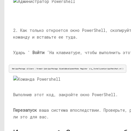
2. Как только откроется окно PowerShell, скопируй
команду и вставьте ее туда.
Ударь '
Войти
‘На клавиатуре, чтобы выполнить это
Get-AppXPackage -AllUsers | Foreach {Add-AppxPackage -DisableDevelopmentMode -Register '$($_.InstallLocation)
AppXManifest.xml
'}
Выполнив этот код, закройте окно PowerShell.
Перезапуск
ваша система впоследствии. Проверьте, 
ли это для вас.