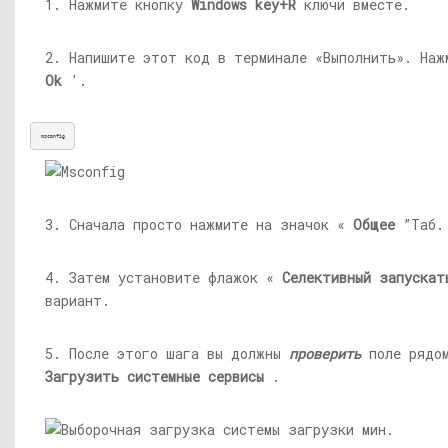
1. Нажмите кнопку
Windows key+R
ключи вместе.
2. Напишите этот код в терминале «Выполнить». Наж
Ok
'.
msconfig
3. Сначала просто нажмите на значок «
Общее
”Таб.
4. Затем установите флажок «
Селективный
запускат
вариант.
5. После этого шага вы должны
проверить
поле рядо
Загрузить системные сервисы
.