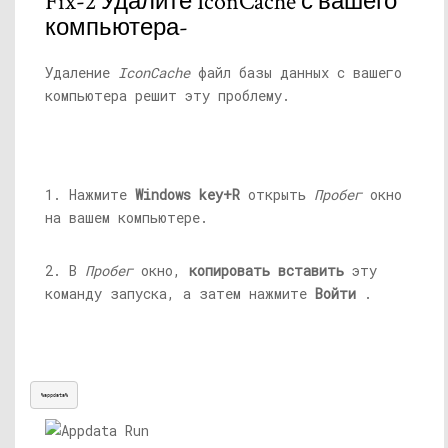
Fix-2 Удалите IconCache с вашего
компьютера-
Удаление
IconCache
файл базы данных с вашего
компьютера решит эту проблему.
1. Нажмите
Windows key+R
открыть
Пробег
окно
на вашем компьютере.
2. В
Пробег
окно,
копировать вставить
эту
команду запуска, а затем нажмите
Войти
.
%appdata%