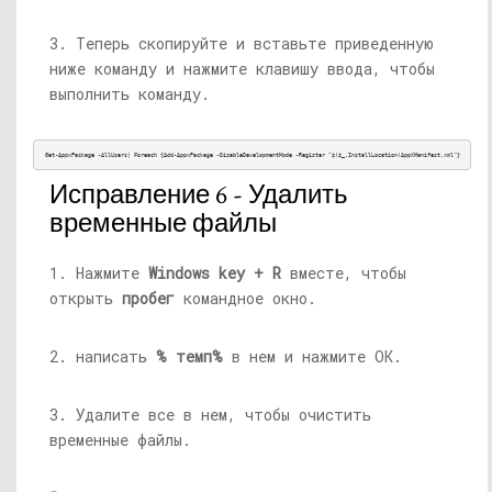
3. Теперь скопируйте и вставьте приведенную
ниже команду и нажмите клавишу ввода, чтобы
выполнить команду.
Get-AppxPackage -AllUsers| Foreach {Add-AppxPackage -DisableDevelopmentMode -Register “$($_.InstallLocation)
AppXManifest.xml
”}
Исправление 6 - Удалить
временные файлы
1. Нажмите
Windows key + R
вместе, чтобы
открыть
пробег
командное окно.
2. написать
% темп%
в нем и нажмите ОК.
3. Удалите все в нем, чтобы очистить
временные файлы.