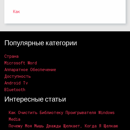
Как
Популярные категории
Страна
Microsoft Word
Аппаратное Обеспечение
Доступность
Android Tv
Bluetooth
Интересные статьи
Как Очистить Библиотеку Проигрывателя Windows
Media
Почему Моя Мышь Дважды Щелкает, Когда Я Щелкаю