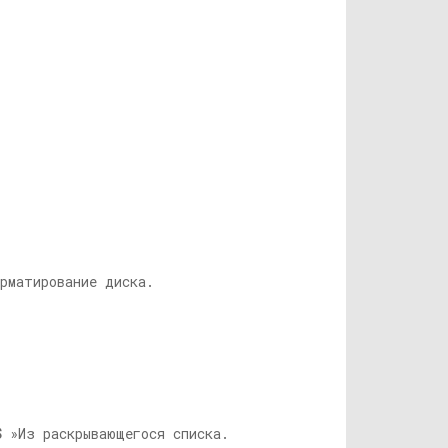
рматирование диска.
S
»Из раскрывающегося списка.