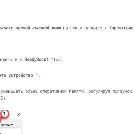
лкните правой кнопкой мыши
на нем и нажмите «
Характерис
ейдите в «
ReadyBoost
”Таб.
это устройство
'.
 уменьшать объем оперативной памяти, регулируя ползуно
МБ).