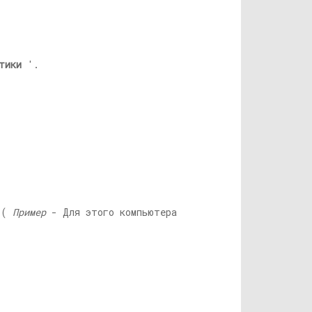
тики
'.
к (
Пример
- Для этого компьютера