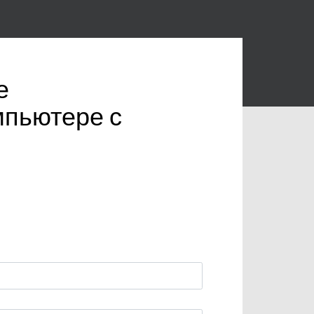
е
мпьютере с