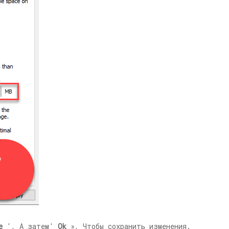
е
', А затем'
Ok
», Чтобы сохранить изменения.