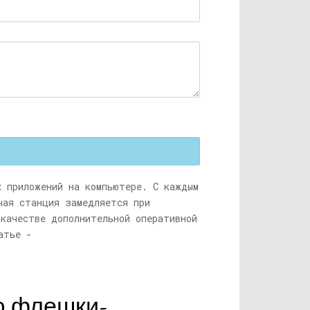
х приложений на компьютере. С каждым
очая станция замедляется при
 качестве дополнительной оперативной
атье -
ю флешки-