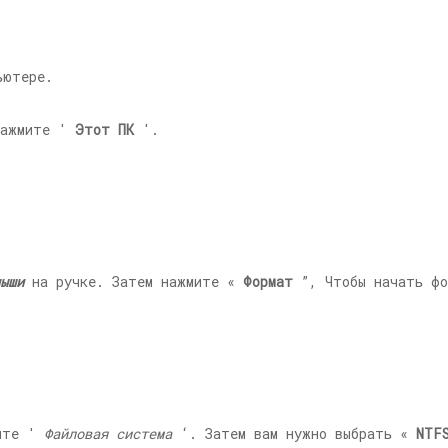
ьютере.
нажмите '
Этот ПК
'.
ыши
на ручке. Затем нажмите «
Формат
”, Чтобы начать фо
ите '
Файловая система
‘. Затем вам нужно выбрать «
NTF