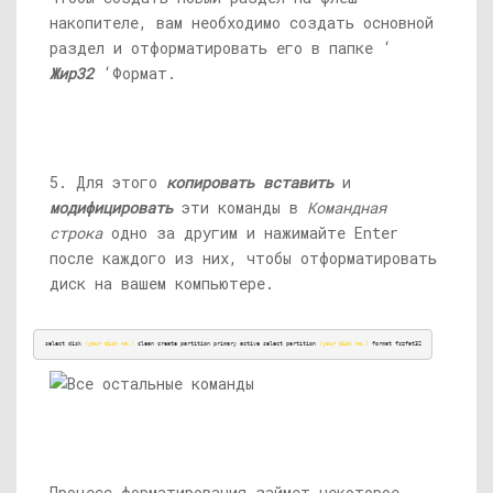
накопителе, вам необходимо создать основной
раздел и отформатировать его в папке ‘
Жир32
‘Формат.
5. Для этого
копировать вставить
и
модифицировать
эти команды в
Командная
строка
одно за другим и нажимайте Enter
после каждого из них, чтобы отформатировать
диск на вашем компьютере.
select disk 
(your disk no.)
 clean create partition primary active select partition 
(your disk no.)
 format fs=fat32
Процесс форматирования займет некоторое