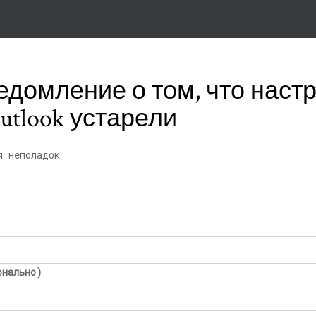
едомление о том, что наст
utlook устарели
я неполадок
онально)