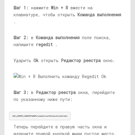
Шаг 1:
нажмите
Win + R
вместе на
клавиатуре, чтобы открыть
Команда выполнения
.
Шаг 2:
в
Команда выполнения
поле поиска,
напишите
regedit
.
Ударить
Ok
открыть
Редактор реестра
окно.
Шаг 3:
в
Редактор реестра
окна, перейдите
по указанному ниже пути:
HKEY_CURRENT_USERSOFTWAREPoliciesMicrosoftWindowsCloudContent
Теперь перейдите в правую часть окна и
щелкните правой кнопкой мыши пустое место.