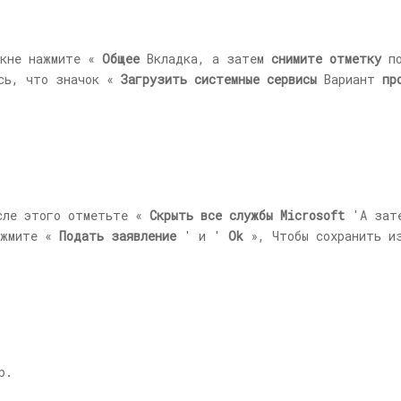
кне нажмите «
Общее
Вкладка, а затем
снимите отметку
по
сь, что значок «
Загрузить системные сервисы
Вариант
пр
сле этого отметьте «
Скрыть все службы Microsoft
'А зат
ажмите «
Подать заявление
' и '
Ok
», Чтобы сохранить из
р.