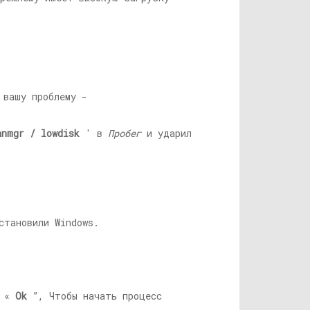
 вашу проблему -
anmgr / lowdisk
' в
Пробег
и ударил
становили Windows.
е «
Ok
”, Чтобы начать процесс