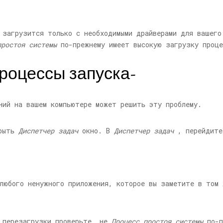
 загрузится только с необходимыми драйверами для вашего
простоя системы
по-прежнему имеет высокую загрузку проце
процессы запуска-
ний на вашем компьютере может решить эту проблему.
рыть
Диспетчер задач
окно. В
Диспетчер задач
, перейдит
любого ненужного приложения, которое вы заметите в том
 перезагрузки проверьте, не
Процесс простоя системы
по-п