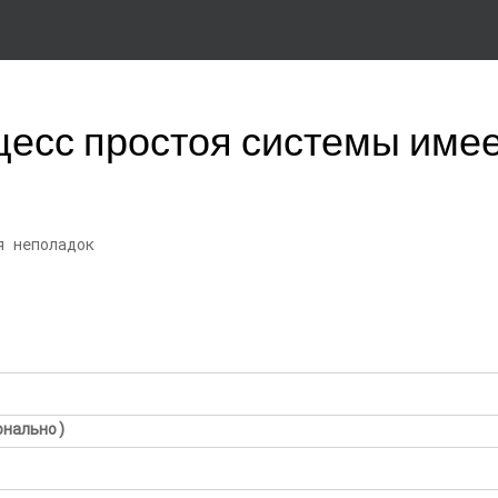
цесс простоя системы име
я неполадок
онально)