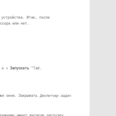
 устройства. Итак, после
ссора или нет.
е к «
Запускать
”Таб.
 же окне. Закрывать
Диспетчер задач
режнему имеет высокую загрузку