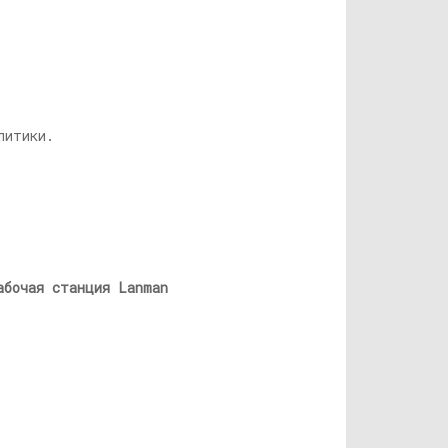
литики.
абочая станция Lanman