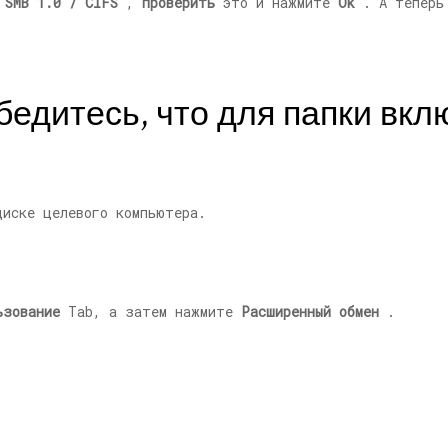
 SMB 1.0 / CIFS
,
проверить
это и нажмите
Ok
. А теперь 
бедитесь, что для папки вк
иске целевого компьютера.
ьзование
Tab, а затем нажмите
Расширенный обмен
.