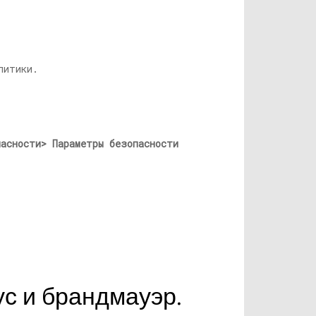
литики.
пасности> Параметры безопасности
ус и брандмауэр.