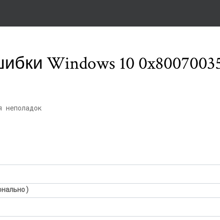
ибки Windows 10 0x8007003
я неполадок
онально)