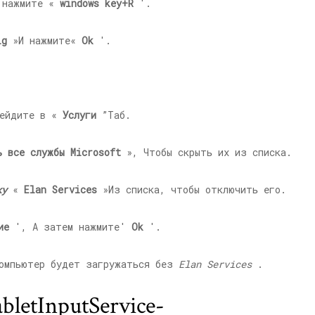
, нажмите «
windows key+R
'.
ig
»И нажмите«
Ok
'.
ейдите в «
Услуги
”Таб.
ь все службы Microsoft
», Чтобы скрыть их из списка.
ку
«
Elan Services
»Из списка, чтобы отключить его.
ие
', А затем нажмите'
Ok
'.
омпьютер будет загружаться без
Elan Services
.
letInputService-