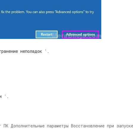
транение неполадок
'.
и
'.