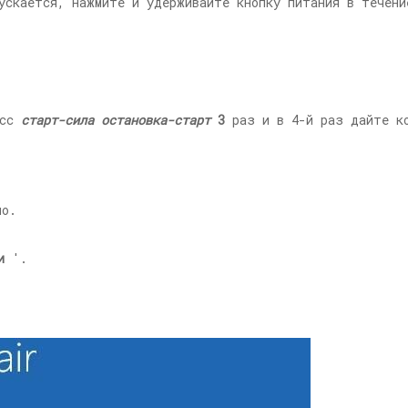
ускается, нажмите и удерживайте кнопку питания в течени
есс
старт-сила остановка-старт
3
раз и в 4-й раз дайте ко
о.
и
'.