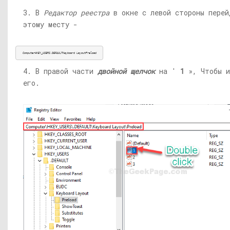
3. В
Редактор реестра
в окне с левой стороны перей
этому месту -
ComputerHKEY_USERS.DEFAULTKeyboard LayoutPreload
4. В правой части
двойной щелчок
на '
1
», Чтобы и
его.