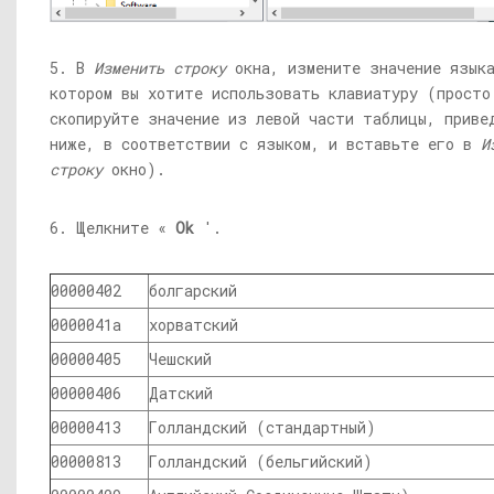
5. В
Изменить строку
окна, измените значение языка
котором вы хотите использовать клавиатуру (просто
скопируйте значение из левой части таблицы, приве
ниже, в соответствии с языком, и вставьте его в
И
строку
окно).
6. Щелкните «
Ok
'.
00000402
болгарский
0000041a
хорватский
00000405
Чешский
00000406
Датский
00000413
Голландский (стандартный)
00000813
Голландский (бельгийский)