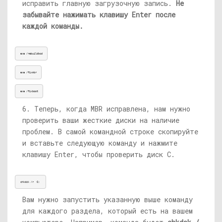
исправить главную загрузочную запись.
Не
забывайте нажимать клавишу Enter после
каждой команды.
exe /rebuildbcd
exe /fixmbr
exe /fixboot
6. Теперь, когда MBR исправлена, нам нужно
проверить ваши жесткие диски на наличие
проблем. В самой командной строке скопируйте
и вставьте следующую команду и нажмите
клавишу Enter, чтобы проверить диск C.
chkdsk /r  
C:
Вам нужно запустить указанную выше команду
для каждого раздела, который есть на вашем