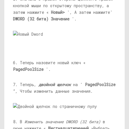
кнопкой мыши по открытому пространству, а
затем нажмите «
Новый>
', А затем нажмите'
DWORD (32 бита) Значение
'.
б. Теперь назовите новый ключ «
PagedPoolSize
'.
7. Теперь,
двойной щелчок
на '
PagedPoolSize
”, Чтобы изменить данные значения.
8. В
Изменить значение DWORD (32 бита)
в
окне нажмите «
Шестнадцатеричный
»Выбрать