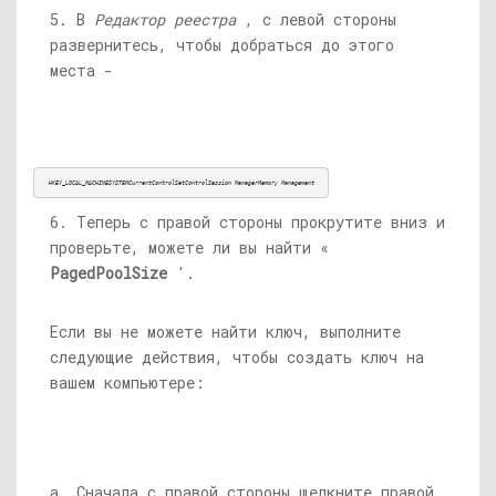
5. В
Редактор реестра
, с левой стороны
развернитесь, чтобы добраться до этого
места -
HKEY_LOCAL_MACHINESYSTEMCurrentControlSetControlSession ManagerMemory Management
6. Теперь с правой стороны прокрутите вниз и
проверьте, можете ли вы найти «
PagedPoolSize
'.
Если вы не можете найти ключ, выполните
следующие действия, чтобы создать ключ на
вашем компьютере:
а. Сначала с правой стороны щелкните правой