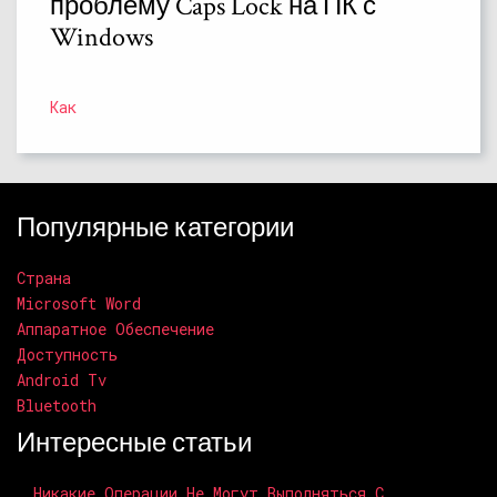
проблему Caps Lock на ПК с
Windows
Как
Популярные категории
Страна
Microsoft Word
Аппаратное Обеспечение
Доступность
Android Tv
Bluetooth
Интересные статьи
Никакие Операции Не Могут Выполняться С