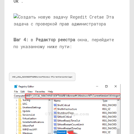
Ok
.
Шаг 4:
в
Редактор реестра
окна, перейдите
по указанному ниже пути:
HKEY_LOCAL_MACHINESOFTWAREMicrosoftWindows NTCurrentVersionWinlogon