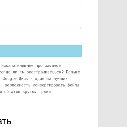
искали внешнее программное
сегда ли ты расстраиваешься? Больше
. Google Диск - один из лучших
 - возможность конвертировать файлы
е об этом крутом трюке.
ать