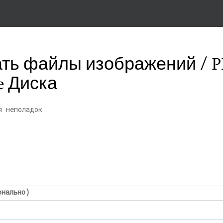
ать файлы изображений / P
e Диска
я неполадок
онально)