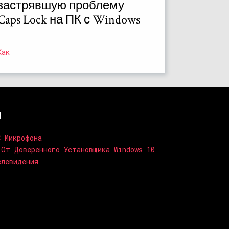
застрявшую проблему
Caps Lock на ПК с Windows
Как
и
С Микрофона
 От Доверенного Установщика Windows 10
елевидения