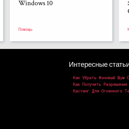
Windows 10
Помощь
Интересные стать
Как Убрать Фоновый Шум 
Как Получить Разрешение
Кастинг Для Огненного Т