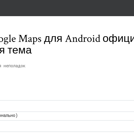
gle Maps для Android офиц
я тема
я неполадок
онально)