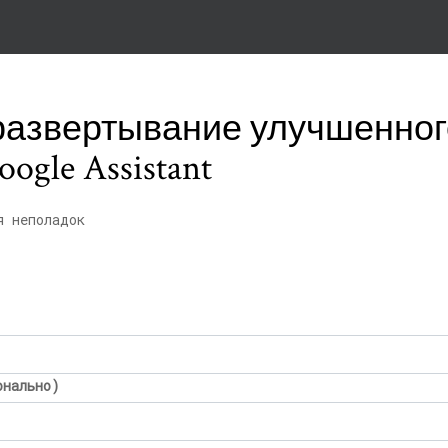
 развертывание улучшенног
ogle Assistant
я неполадок
онально)