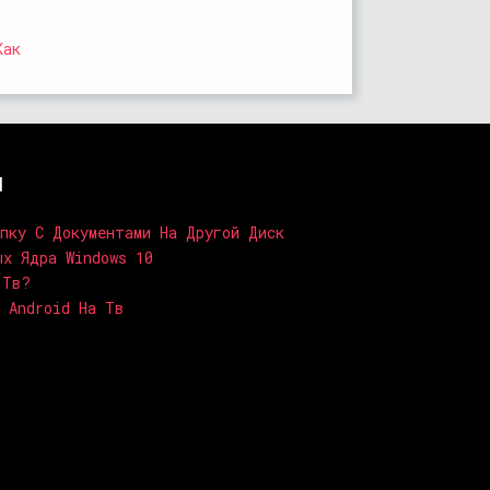
Как
и
апку С Документами На Другой Диск
ых Ядра Windows 10
 Тв?
 Android На Тв