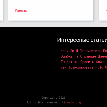
Помощь
Интересные стать
Могу Ли Я Переместить П
Ошибка На Странице Данн
Ты Можешь Бросить Слинг
Как Транслировать Hulu С
Copyright 2026
All rights reserved.
tinystm.org