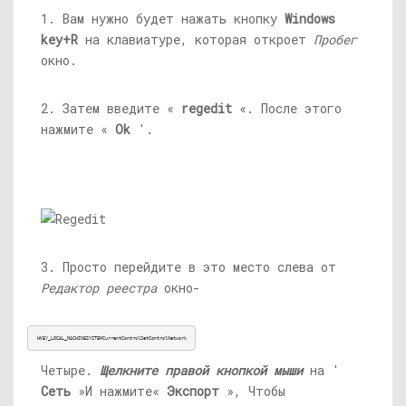
1. Вам нужно будет нажать кнопку
Windows
key+R
на клавиатуре, которая откроет
Пробег
окно.
2. Затем введите «
regedit
«. После этого
нажмите «
Ok
'.
3. Просто перейдите в это место слева от
Редактор реестра
окно-
HKEY_LOCAL_MACHINESYSTEMCurrentControlSetControlNetwork
Четыре.
Щелкните правой кнопкой мыши
на '
Сеть
»И нажмите«
Экспорт
», Чтобы