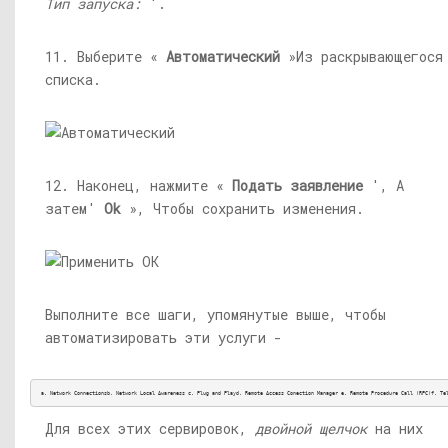
Тип запуска:
‘.
11. Выберите «
Автоматический
»Из раскрывающегося
списка.
12. Наконец, нажмите «
Подать заявление
', А
затем'
Ok
», Чтобы сохранить изменения.
Выполните все шаги, упомянутые выше, чтобы
автоматизировать эти услуги -
a. Network Connectionsb. Network Local Awareness c. Plug and Playd. Remote Access Conection Manager e. Remote Procedure Call (RPC)f. Te
Для всех этих сервировок,
двойной щелчок
на них