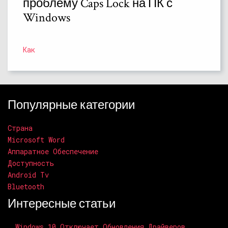
проблему Caps Lock на ПК с
Windows
Как
Популярные категории
Страна
Microsoft Word
Аппаратное Обеспечение
Доступность
Android Tv
Bluetooth
Интересные статьи
Windows 10 Отключает Обновления Драйверов