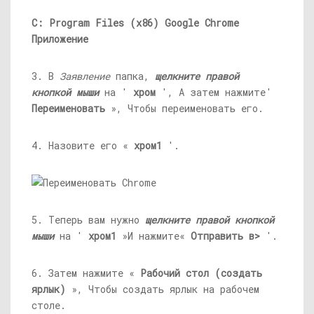
C: Program Files (x86) Google Chrome
Приложение
3. В
Заявление
папка,
щелкните правой
кнопкой мыши
на '
хром
', А затем нажмите'
Переименовать
», Чтобы переименовать его.
4. Назовите его «
хром1
'.
5. Теперь вам нужно
щелкните правой кнопкой
мыши
на '
хром1
»И нажмите«
Отправить в>
'.
6. Затем нажмите «
Рабочий стол (создать
ярлык)
», Чтобы создать ярлык на рабочем
столе.