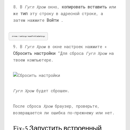
8. В
Гугл Хром
окно,
копировать вставить
или
же
тип
эту строку в адресной строке, а
затем нажмите
Войти
.
chrome://settings/resetProfileSettings
9. В
Гугл Хром
в окне настроек нажмите «
Сбросить настройки
”Для сброса
Гугл Хром
на
твоем компьютере.
Гугл Хром
будет сброшен.
После сброса
Хром
браузер, проверьте,
возвращается ли ошибка по-прежнему или нет.
Fix-5 Запустить встроенный