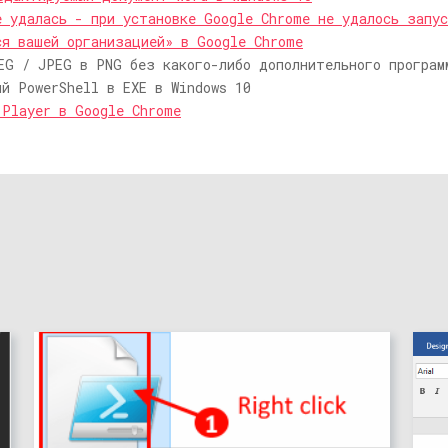
е удалась - при установке Google Chrome не удалось запус
ся вашей организацией» в Google Chrome
EG / JPEG в PNG без какого-либо дополнительного програм
ий PowerShell в EXE в Windows 10
 Player в Google Chrome