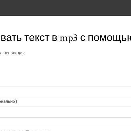
ать текст в mp3 с помощью 
я неполадок
онально)