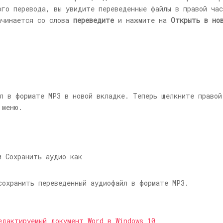
ого перевода, вы увидите переведенные файлы в правой ча
ачинается со слова
переведите
и нажмите на
Открыть в но
 в формате MP3 в новой вкладке. Теперь щелкните правой
 меню.
сохранить переведенный аудиофайл в формате MP3.
едактируемый документ Word в Windows 10