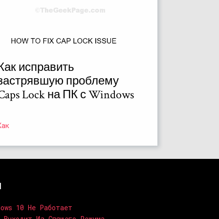
Как исправить
застрявшую проблему
Caps Lock на ПК с Windows
Как
и
dows 10 Не Работает
и Выходит Из Спящего Режима